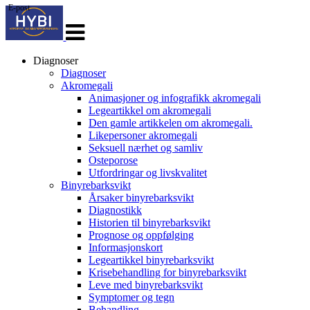
E-post
Veksle
navigasjon
Diagnoser
Diagnoser
Akromegali
Animasjoner og infografikk akromegali
Legeartikkel om akromegali
Den gamle artikkelen om akromegali.
Likepersoner akromegali
Seksuell nærhet og samliv
Osteporose
Utfordringar og livskvalitet
Binyrebarksvikt
Årsaker binyrebarksvikt
Diagnostikk
Historien til binyrebarksvikt
Prognose og oppfølging
Informasjonskort
Legeartikkel binyrebarksvikt
Krisebehandling for binyrebarksvikt
Leve med binyrebarksvikt
Symptomer og tegn
Behandling