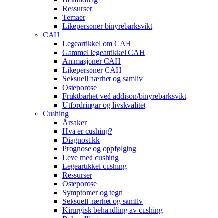
Ressurser
Temaer
Likepersoner binyrebarksvikt
CAH
Legeartikkel om CAH
Gammel legeartikkel CAH
Animasjoner CAH
Likepersoner CAH
Seksuell nærhet og samliv
Osteporose
Fruktbarhet ved addison/binyrebarksvikt
Utfordringar og livskvalitet
Cushing
Årsaker
Hva er cushing?
Diagnostikk
Prognose og oppfølging
Leve med cushing
Legeartikkel cushing
Ressurser
Osteporose
Symptomer og tegn
Seksuell nærhet og samliv
Kirurgisk behandling av cushing