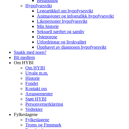
Behandling
Hypofysesvikt
Legeartikkel om hypofysesvikt
Animasjoner og infografikk hypofysesvikt
Likepersoner hypofysesvikt
Min historie
Seksuell nærhet og samliv
Osteporose
Utfordringar og livskvalitet
Opphavet av diagnosen hypofysesvikt
Snakk med noen?
Bli medlem
Om HYBI
Om HYBI
Utvalg m.m.
Historie
Fondet
Kontakt oss
Arrangementer
Støtt HYBI
Personvernerklæring
Vedtekter
Fylkeslagene
Fylkeslagene
Troms og Finnmark