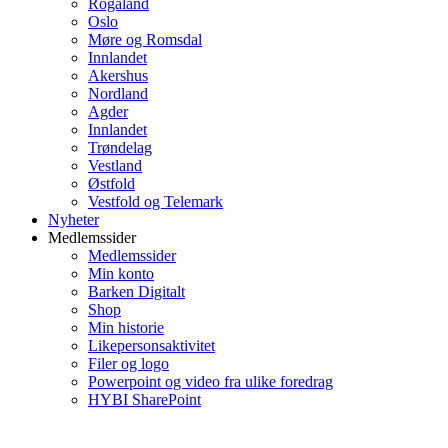
Rogaland
Oslo
Møre og Romsdal
Innlandet
Akershus
Nordland
Agder
Innlandet
Trøndelag
Vestland
Østfold
Vestfold og Telemark
Nyheter
Medlemssider
Medlemssider
Min konto
Barken Digitalt
Shop
Min historie
Likepersonsaktivitet
Filer og logo
Powerpoint og video fra ulike foredrag
HYBI SharePoint