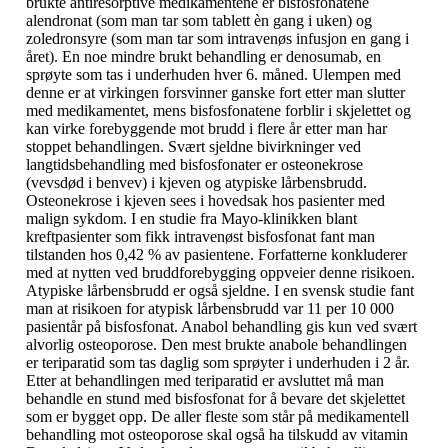
brukte antiresorptive medikamentene er bisfosfonatene
alendronat (som man tar som tablett èn gang i uken) og
zoledronsyre (som man tar som intravenøs infusjon en gang i
året). En noe mindre brukt behandling er denosumab, en
sprøyte som tas i underhuden hver 6. måned. Ulempen med
denne er at virkingen forsvinner ganske fort etter man slutter
med medikamentet, mens bisfosfonatene forblir i skjelettet og
kan virke forebyggende mot brudd i flere år etter man har
stoppet behandlingen. Svært sjeldne bivirkninger ved
langtidsbehandling med bisfosfonater er osteonekrose
(vevsdød i benvev) i kjeven og atypiske lårbensbrudd.
Osteonekrose i kjeven sees i hovedsak hos pasienter med
malign sykdom. I en studie fra Mayo-klinikken blant
kreftpasienter som fikk intravenøst bisfosfonat fant man
tilstanden hos 0,42 % av pasientene. Forfatterne konkluderer
med at nytten ved bruddforebygging oppveier denne risikoen.
Atypiske lårbensbrudd er også sjeldne. I en svensk studie fant
man at risikoen for atypisk lårbensbrudd var 11 per 10 000
pasientår på bisfosfonat. Anabol behandling gis kun ved svært
alvorlig osteoporose. Den mest brukte anabole behandlingen
er teriparatid som tas daglig som sprøyter i underhuden i 2 år.
Etter at behandlingen med teriparatid er avsluttet må man
behandle en stund med bisfosfonat for å bevare det skjelettet
som er bygget opp. De aller fleste som står på medikamentell
behandling mot osteoporose skal også ha tilskudd av vitamin