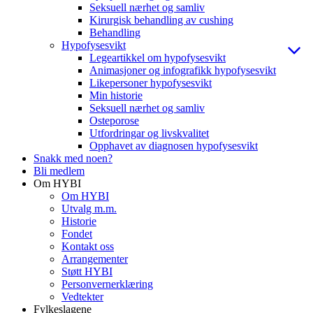
Seksuell nærhet og samliv
Kirurgisk behandling av cushing
Behandling
Hypofysesvikt
Legeartikkel om hypofysesvikt
Animasjoner og infografikk hypofysesvikt
Likepersoner hypofysesvikt
Min historie
Seksuell nærhet og samliv
Osteporose
Utfordringar og livskvalitet
Opphavet av diagnosen hypofysesvikt
Snakk med noen?
Bli medlem
Om HYBI
Om HYBI
Utvalg m.m.
Historie
Fondet
Kontakt oss
Arrangementer
Støtt HYBI
Personvernerklæring
Vedtekter
Fylkeslagene