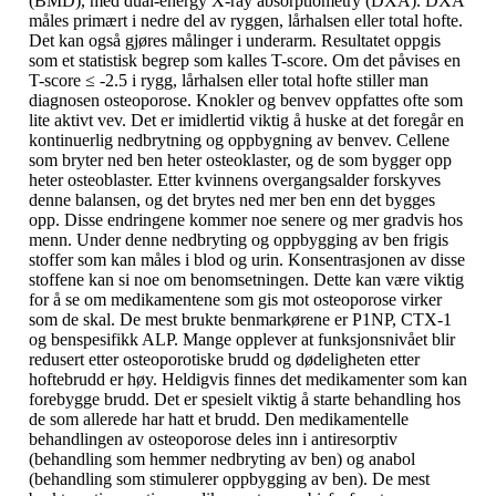
(BMD), med dual-energy X-ray absorptiometry (DXA). DXA
måles primært i nedre del av ryggen, lårhalsen eller total hofte.
Det kan også gjøres målinger i underarm. Resultatet oppgis
som et statistisk begrep som kalles T-score. Om det påvises en
T-score ≤ -2.5 i rygg, lårhalsen eller total hofte stiller man
diagnosen osteoporose. Knokler og benvev oppfattes ofte som
lite aktivt vev. Det er imidlertid viktig å huske at det foregår en
kontinuerlig nedbrytning og oppbygning av benvev. Cellene
som bryter ned ben heter osteoklaster, og de som bygger opp
heter osteoblaster. Etter kvinnens overgangsalder forskyves
denne balansen, og det brytes ned mer ben enn det bygges
opp. Disse endringene kommer noe senere og mer gradvis hos
menn. Under denne nedbryting og oppbygging av ben frigis
stoffer som kan måles i blod og urin. Konsentrasjonen av disse
stoffene kan si noe om benomsetningen. Dette kan være viktig
for å se om medikamentene som gis mot osteoporose virker
som de skal. De mest brukte benmarkørene er P1NP, CTX-1
og benspesifikk ALP. Mange opplever at funksjonsnivået blir
redusert etter osteoporotiske brudd og dødeligheten etter
hoftebrudd er høy. Heldigvis finnes det medikamenter som kan
forebygge brudd. Det er spesielt viktig å starte behandling hos
de som allerede har hatt et brudd. Den medikamentelle
behandlingen av osteoporose deles inn i antiresorptiv
(behandling som hemmer nedbryting av ben) og anabol
(behandling som stimulerer oppbygging av ben). De mest