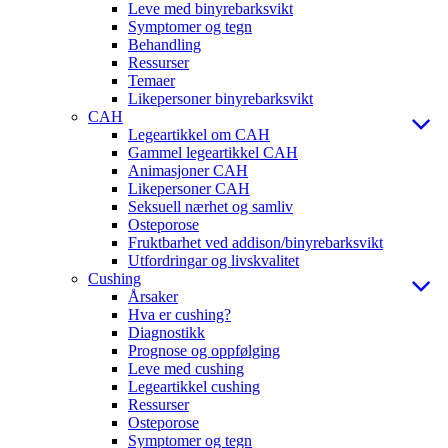
Leve med binyrebarksvikt
Symptomer og tegn
Behandling
Ressurser
Temaer
Likepersoner binyrebarksvikt
CAH
Legeartikkel om CAH
Gammel legeartikkel CAH
Animasjoner CAH
Likepersoner CAH
Seksuell nærhet og samliv
Osteporose
Fruktbarhet ved addison/binyrebarksvikt
Utfordringar og livskvalitet
Cushing
Årsaker
Hva er cushing?
Diagnostikk
Prognose og oppfølging
Leve med cushing
Legeartikkel cushing
Ressurser
Osteporose
Symptomer og tegn