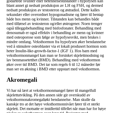
godartede svulster eller betennelsestilstander i hypofysen kan
blant annet gi nedsatt produksjon av LH og FSH, og dermed
nedsatt produksjon av testosteron og østradiol. Dette kalles
sekundær eller overordnet hypogonadisme og fører til bentap
både hos menn og kvinner. Tilstanden kan behandles både
med tilførsel av testosteron og/eller østrogener. Noen trenger
også tilleggsbehandling med bisfosfonater. Behandling med
denosumab er også effektiv i behandling av menn og kvinner
med osteoporose som følge av hypofysesvikt, men brukes i
mindre omfang. Veksthormon fra hypofysen øker bendannelse
ved å stimulere osteoblaster via et lokalt produsert hormon som
heter Insulin-like-growth-factor-1 (IGF 1). Hos barn med
veksthormonmangel kan man se forsinket skjelettmodning og
lav benmassetetthet (BMD). Behandling med veksthormon
øker over tid BMD. Det tar som regels 6 til 12 måneder før
man ser en økning i BMD etter oppstart med veksthormon.
Akromegali
Vi har nå lært at veksthormonmangel fører til mangelfull
skjelettutvikling. På den annen side gir overskudd av
veksthormonakromegaliøkt bendannelse. Man skulle da
kanskje tro at det høye veksthormonnivået fører til et sterkt
skjelett. Det motsatte er imidlertid tilfellet når man har for høye