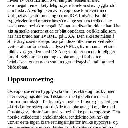
nivåer av veksthormon over lang tid. Pasienter med
akromegali har en betydelig høyere forekomst av ryggbrudd
enn friske. Alvorligheten av osteoporose korrelerer med
varighet av sykdommen og serum IGF-1 nivåer. Brudd i
ryggvirvler forekommer hos så mange som en tredjedel av
pasientene med akromegali. Mange av disse bruddene har ikke
gitt så sterke smerter at de er blitt oppdaget, og ikke alle som
har hatt brudd har lav BMD på DXA. Den sikreste måten å
stille diagnosen osteoporose på i disse tilfellene er ved såkalt
vertebral morfometrisk analyse (VMA), hvor man tar et side
bilde av ryggraden med DXA og vurderer om det foreligger
brudd. Selv om behandling av akromegali forbedrer
beinhelsen, er det noen som trenger tilleggsbehandling med
bisfosfonat.
Oppsummering
Osteoporose er en hyppig sykdom hos eldre og hos kvinner
etter overgangsalderen. Tilstander med økt eller redusert
hormonproduksjon fra hypofyse og/eller binyrer gir ytterligere
økt risiko for osteoporose. Alle med akromegali og alle med
Cushings syndrom bør utredes med tanke på osteoporose. Den
norske veilederen i endokrinologi (endokrinologi.no) gir
utover dette ingen klare retningslinjer for hvilke hypofyse- og
binyrepasienter som skal følges opp for osteoporose og hvor