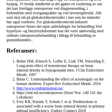
hyppig. Vi forslår imidlertid at det gjøres en vurdering av om
det kan foreligge osteoporose ved diagnosesetting, i
forbindelse med overgangsalder og ved lavenergibrudd. Alle
som skal stå på glukokortikosteroider i mer enn tre måneder
bør også vurderes. For glukokortikosteroid-indusert
osteoporose finnes det egne anbefalinger for behandling Ved
hypofyse- og binyresykdommer kan det være nødvendig med
ordinær osteoporosebehandling i tillegg til behandling av
grunntilstanden..
Referanser:
Behre HM, Kliesch S, Leifke E, Link TM, Nieschlag E.
Long-term effect of testosterone therapy on bone
mineral density in hypogonadal men. J Clin Endocrinol
Metab. 1997
Bima C. Understanding the effect of acromegaly on the
human skeleton. Expert Rev Endocrinol Metab. 2016
http://www.endokrinologi.no/
https://sml.snl.no/osteoporose (Store Nor- 140 141 ske
Leksikon)
Frey KR, Kienitz T, Schulz J. et al. Prednisolone is
associated with a worse bone mineral density in primary
adrenal insufficiency. Endocr Connect 2018