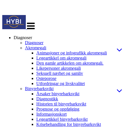
Veksle
navigasjon
Diagnoser
Diagnoser
Akromegali
Animasjoner og infografikk akromegali
Legeartikkel om akromegali
Den gamle artikkelen om akromegali.
Likepersoner akromegali
Seksuell nærhet og samliv
Osteporose
Utfordringar og livskvalitet
Binyrebarksvikt
Årsaker binyrebarksvikt
Diagnostikk
Historien til binyrebarksvikt
Prognose og oppfølging
Informasjonskort
Legeartikkel binyrebarksvikt
Krisebehandling for binyrebarksvikt