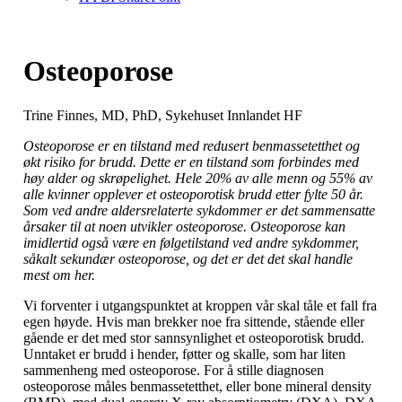
Osteoporose
Trine Finnes, MD, PhD, Sykehuset Innlandet HF
Osteoporose er en tilstand med redusert benmassetetthet og
økt risiko for brudd. Dette er en tilstand som forbindes med
høy alder og skrøpelighet. Hele 20% av alle menn og 55% av
alle kvinner opplever et osteoporotisk brudd etter fylte 50 år.
Som ved andre aldersrelaterte sykdommer er det sammensatte
årsaker til at noen utvikler osteoporose. Osteoporose kan
imidlertid også være en følgetilstand ved andre sykdommer,
såkalt sekundær osteoporose, og det er det det skal handle
mest om her.
Vi forventer i utgangspunktet at kroppen vår skal tåle et fall fra
egen høyde. Hvis man brekker noe fra sittende, stående eller
gående er det med stor sannsynlighet et osteoporotisk brudd.
Unntaket er brudd i hender, føtter og skalle, som har liten
sammenheng med osteoporose. For å stille diagnosen
osteoporose måles benmassetetthet, eller bone mineral density