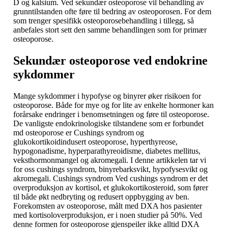
D og kalsium. Ved sekundær osteoporose vil behandling av
grunntilstanden ofte føre til bedring av osteoporosen. For dem
som trenger spesifikk osteoporosebehandling i tillegg, så
anbefales stort sett den samme behandlingen som for primær
osteoporose.
Sekundær osteoporose ved endokrine
sykdommer
Mange sykdommer i hypofyse og binyrer øker risikoen for
osteoporose. Både for mye og for lite av enkelte hormoner kan
forårsake endringer i benomsetningen og føre til osteoporose.
De vanligste endokrinologiske tilstandene som er forbundet
md osteoporose er Cushings syndrom og
glukokortikoidindusert osteoporose, hyperthyreose,
hypogonadisme, hyperparathyreoidisme, diabetes mellitus,
veksthormonmangel og akromegali. I denne artikkelen tar vi
for oss cushings syndrom, binyrebarksvikt, hypofysesvikt og
akromegali. Cushings syndrom Ved cushings syndrom er det
overproduksjon av kortisol, et glukokortikosteroid, som fører
til både økt nedbryting og redusert oppbygging av ben.
Forekomsten av osteoporose, målt med DXA hos pasienter
med kortisoloverproduksjon, er i noen studier på 50%. Ved
denne formen for osteoporose gjenspeiler ikke alltid DXA