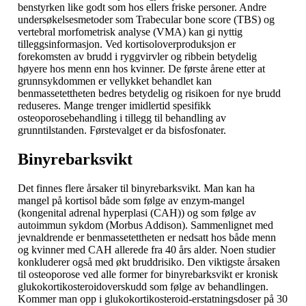
benstyrken like godt som hos ellers friske personer. Andre
undersøkelsesmetoder som Trabecular bone score (TBS) og
vertebral morfometrisk analyse (VMA) kan gi nyttig
tilleggsinformasjon. Ved kortisoloverproduksjon er
forekomsten av brudd i ryggvirvler og ribbein betydelig
høyere hos menn enn hos kvinner. De første årene etter at
grunnsykdommen er vellykket behandlet kan
benmassetettheten bedres betydelig og risikoen for nye brudd
reduseres. Mange trenger imidlertid spesifikk
osteoporosebehandling i tillegg til behandling av
grunntilstanden. Førstevalget er da bisfosfonater.
Binyrebarksvikt
Det finnes flere årsaker til binyrebarksvikt. Man kan ha
mangel på kortisol både som følge av enzym-mangel
(kongenital adrenal hyperplasi (CAH)) og som følge av
autoimmun sykdom (Morbus Addison). Sammenlignet med
jevnaldrende er benmassetettheten er nedsatt hos både menn
og kvinner med CAH allerede fra 40 års alder. Noen studier
konkluderer også med økt bruddrisiko. Den viktigste årsaken
til osteoporose ved alle former for binyrebarksvikt er kronisk
glukokortikosteroidoverskudd som følge av behandlingen.
Kommer man opp i glukokortikosteroid-erstatningsdoser på 30