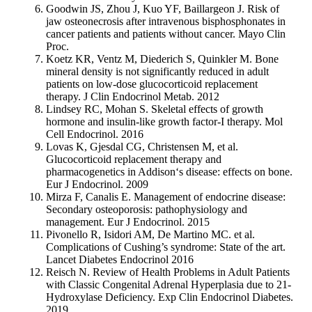
Goodwin JS, Zhou J, Kuo YF, Baillargeon J. Risk of
jaw osteonecrosis after intravenous bisphosphonates in
cancer patients and patients without cancer. Mayo Clin
Proc.
Koetz KR, Ventz M, Diederich S, Quinkler M. Bone
mineral density is not significantly reduced in adult
patients on low-dose glucocorticoid replacement
therapy. J Clin Endocrinol Metab. 2012
Lindsey RC, Mohan S. Skeletal effects of growth
hormone and insulin-like growth factor-I therapy. Mol
Cell Endocrinol. 2016
Lovas K, Gjesdal CG, Christensen M, et al.
Glucocorticoid replacement therapy and
pharmacogenetics in Addison‘s disease: effects on bone.
Eur J Endocrinol. 2009
Mirza F, Canalis E. Management of endocrine disease:
Secondary osteoporosis: pathophysiology and
management. Eur J Endocrinol. 2015
Pivonello R, Isidori AM, De Martino MC. et al.
Complications of Cushing’s syndrome: State of the art.
Lancet Diabetes Endocrinol 2016
Reisch N. Review of Health Problems in Adult Patients
with Classic Congenital Adrenal Hyperplasia due to 21-
Hydroxylase Deficiency. Exp Clin Endocrinol Diabetes.
2019