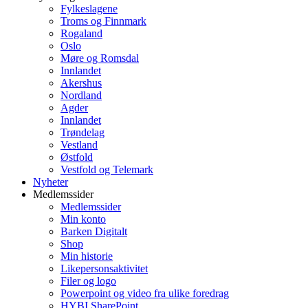
Fylkeslagene
Troms og Finnmark
Rogaland
Oslo
Møre og Romsdal
Innlandet
Akershus
Nordland
Agder
Innlandet
Trøndelag
Vestland
Østfold
Vestfold og Telemark
Nyheter
Medlemssider
Medlemssider
Min konto
Barken Digitalt
Shop
Min historie
Likepersonsaktivitet
Filer og logo
Powerpoint og video fra ulike foredrag
HYBI SharePoint