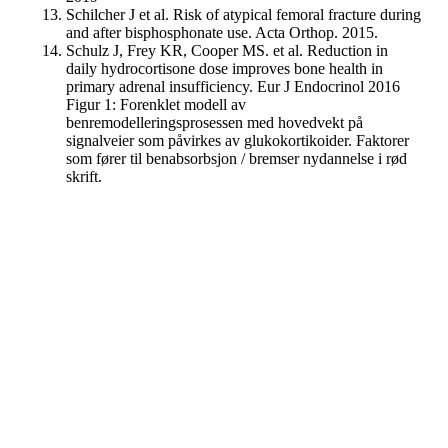
Schilcher J et al. Risk of atypical femoral fracture during
and after bisphosphonate use. Acta Orthop. 2015.
Schulz J, Frey KR, Cooper MS. et al. Reduction in
daily hydrocortisone dose improves bone health in
primary adrenal insufficiency. Eur J Endocrinol 2016
Figur 1: Forenklet modell av
benremodelleringsprosessen med hovedvekt på
signalveier som påvirkes av glukokortikoider. Faktorer
som fører til benabsorbsjon / bremser nydannelse i rød
skrift.
Hypofyse- og binyreforeningen
Fredriks vei 3, 1591 SPERREBOTN
Org. nr.:
975 687 848