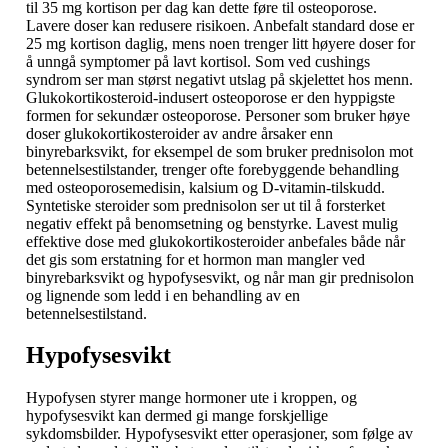
til 35 mg kortison per dag kan dette føre til osteoporose.
Lavere doser kan redusere risikoen. Anbefalt standard dose er
25 mg kortison daglig, mens noen trenger litt høyere doser for
å unngå symptomer på lavt kortisol. Som ved cushings
syndrom ser man størst negativt utslag på skjelettet hos menn.
Glukokortikosteroid-indusert osteoporose er den hyppigste
formen for sekundær osteoporose. Personer som bruker høye
doser glukokortikosteroider av andre årsaker enn
binyrebarksvikt, for eksempel de som bruker prednisolon mot
betennelsestilstander, trenger ofte forebyggende behandling
med osteoporosemedisin, kalsium og D-vitamin-tilskudd.
Syntetiske steroider som prednisolon ser ut til å forsterket
negativ effekt på benomsetning og benstyrke. Lavest mulig
effektive dose med glukokortikosteroider anbefales både når
det gis som erstatning for et hormon man mangler ved
binyrebarksvikt og hypofysesvikt, og når man gir prednisolon
og lignende som ledd i en behandling av en
betennelsestilstand.
Hypofysesvikt
Hypofysen styrer mange hormoner ute i kroppen, og
hypofysesvikt kan dermed gi mange forskjellige
sykdomsbilder. Hypofysesvikt etter operasjoner, som følge av