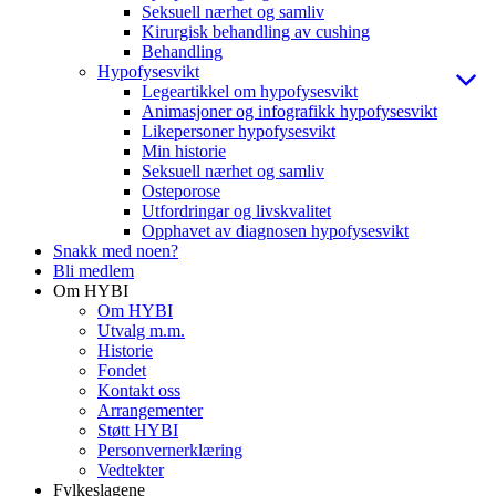
Seksuell nærhet og samliv
Kirurgisk behandling av cushing
Behandling
Hypofysesvikt
Legeartikkel om hypofysesvikt
Animasjoner og infografikk hypofysesvikt
Likepersoner hypofysesvikt
Min historie
Seksuell nærhet og samliv
Osteporose
Utfordringar og livskvalitet
Opphavet av diagnosen hypofysesvikt
Snakk med noen?
Bli medlem
Om HYBI
Om HYBI
Utvalg m.m.
Historie
Fondet
Kontakt oss
Arrangementer
Støtt HYBI
Personvernerklæring
Vedtekter
Fylkeslagene