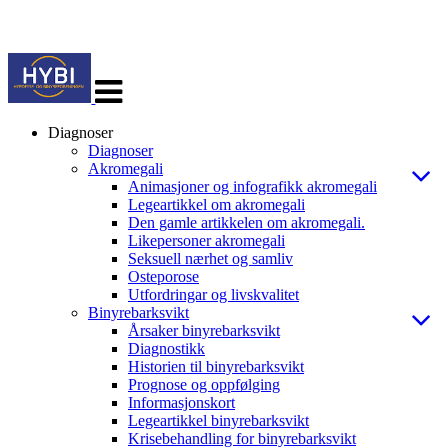
Veksle
navigasjon
Diagnoser
Diagnoser
Akromegali
Animasjoner og infografikk akromegali
Legeartikkel om akromegali
Den gamle artikkelen om akromegali.
Likepersoner akromegali
Seksuell nærhet og samliv
Osteporose
Utfordringar og livskvalitet
Binyrebarksvikt
Årsaker binyrebarksvikt
Diagnostikk
Historien til binyrebarksvikt
Prognose og oppfølging
Informasjonskort
Legeartikkel binyrebarksvikt
Krisebehandling for binyrebarksvikt