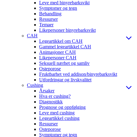
Leve med binyrebarksvikt
Symptomer og tegn
Behandling
Ressurser
Temaer
Likepersoner binyrebarksvikt
CAH
Legeartikkel om CAH
Gammel legeartikkel CAH
Animasjoner CAH
Likepersoner CAH
Seksuell nærhet og samliv
Osteporose
Fruktbarhet ved addison/binyrebarksvikt
Utfordringar og livskvalitet
Cushing
Årsaker
Hva er cushing?
Diagnostikk
Prognose og oppfølging
Leve med cushing
Legeartikkel cushing
Ressurser
Osteporose
Symptomer og tegn