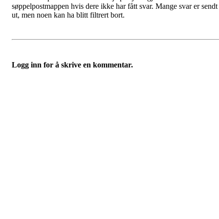
søppelpostmappen hvis dere ikke har fått svar. Mange svar er sendt
ut, men noen kan ha blitt filtrert bort.
Logg inn for å skrive en kommentar.
Hypofyse- og binyreforeningen
Fredriks vei 3, 1591 SPERREBOTN
Org. nr.:
975 687 848
+ 47 940 83 450
post@hybi.no