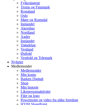
Fylkeslagene
Troms og Finnmark
Rogaland
Oslo
Møre og Romsdal
Innlandet
Akershus
Nordland
Agder
Innlandet
Trøndelag
Vestland
Østfold
Vestfold og Telemark
Nyheter
Medlemssider
Medlemssider
Min konto
Barken Digitalt
Shop
Min historie
Likepersonsaktivitet
Filer og logo
Powerpoint og video fra ulike foredrag
HYBI SharePoint